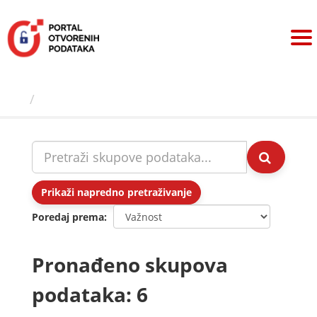
Preskoči
na
sadržaj
Skupovi podаtаkа
Prikaži napredno pretraživanje
Poredaj prema
Pronađeno skupova
podataka: 6