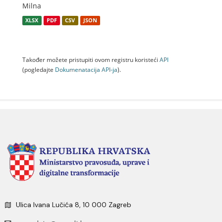
Milna
XLSX
PDF
CSV
JSON
Također možete pristupiti ovom registru koristeći
API
(pogledajte
Dokumenаtаcijа API-jа
).