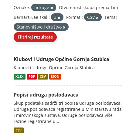
Oznake:
udruge
Otvorenost skupa prema Tim
Berners-Lee skali:
3
Formati:
CSV
Tema:
Stanovništvo i društvo
Filtriraj rezultate
Klubovi i Udruge Općine Gornja Stubica
Klubovi i Udruge Općine Gornja Stubica
XLSX
PDF
CSV
JSON
Popisi udruga poslodavaca
Skup podataka sadrži tri popisa udruga poslodavaca:
Udruge poslodavaca registrirane u Ministarstvu rada
i mirovinskoga sustava, Udruge poslodavaca više
razine registrirane u...
CSV