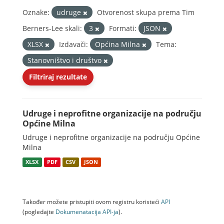
Oznake:
udruge
Otvorenost skupa prema Tim
Berners-Lee skali:
3
Formati:
JSON
XLSX
Izdavači:
Općina Milna
Tema:
Stanovništvo i društvo
Filtriraj rezultate
Udruge i neprofitne organizacije na području
Općine Milna
Udruge i neprofitne organizacije na području Općine
Milna
XLSX
PDF
CSV
JSON
Također možete pristupiti ovom registru koristeći
API
(pogledajte
Dokumenаtаcijа API-jа
).