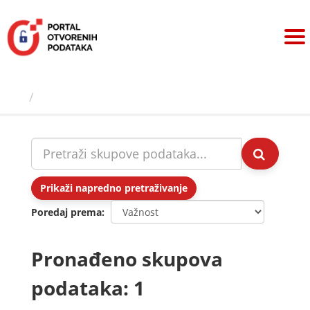
Preskoči
na
sadržaj
Skupovi podаtаkа
Prikaži napredno pretraživanje
Poredaj prema
Pronađeno skupova
podataka: 1