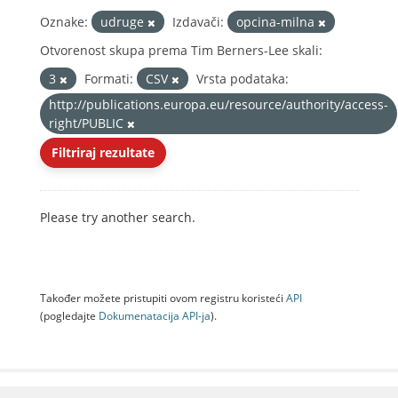
Oznake:
udruge
Izdavači:
opcina-milna
Otvorenost skupa prema Tim Berners-Lee skali:
3
Formati:
CSV
Vrsta podataka:
http://publications.europa.eu/resource/authority/access-
right/PUBLIC
Filtriraj rezultate
Please try another search.
Također možete pristupiti ovom registru koristeći
API
(pogledajte
Dokumenаtаcijа API-jа
).