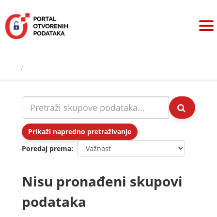
Preskoči
na
sadržaj
Skupovi podаtаkа
Prikaži napredno pretraživanje
Poredaj prema
Nisu pronađeni skupovi
podataka