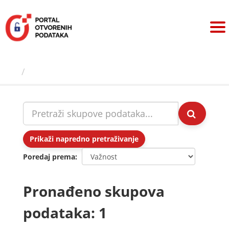
Preskoči
na
sadržaj
Skupovi podаtаkа
Prikaži napredno pretraživanje
Poredaj prema
Pronađeno skupova
podataka: 1