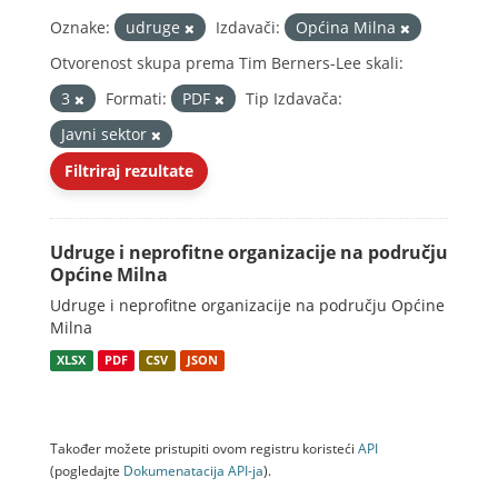
Oznake:
udruge
Izdavači:
Općina Milna
Otvorenost skupa prema Tim Berners-Lee skali:
3
Formati:
PDF
Tip Izdavača:
Javni sektor
Filtriraj rezultate
Udruge i neprofitne organizacije na području
Općine Milna
Udruge i neprofitne organizacije na području Općine
Milna
XLSX
PDF
CSV
JSON
Također možete pristupiti ovom registru koristeći
API
(pogledajte
Dokumenаtаcijа API-jа
).