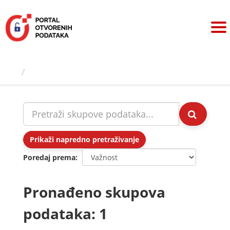
Preskoči
na
sadržaj
Skupovi podаtаkа
Prikaži napredno pretraživanje
Poredaj prema
Pronađeno skupova
podataka: 1