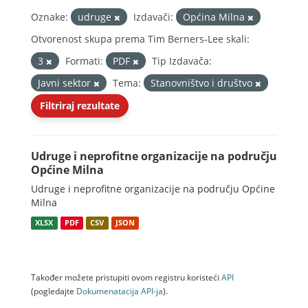
Oznake:
udruge
Izdavači:
Općina Milna
Otvorenost skupa prema Tim Berners-Lee skali:
3
Formati:
PDF
Tip Izdavača:
Javni sektor
Tema:
Stanovništvo i društvo
Filtriraj rezultate
Udruge i neprofitne organizacije na području
Općine Milna
Udruge i neprofitne organizacije na području Općine
Milna
XLSX
PDF
CSV
JSON
Također možete pristupiti ovom registru koristeći
API
(pogledajte
Dokumenаtаcijа API-jа
).