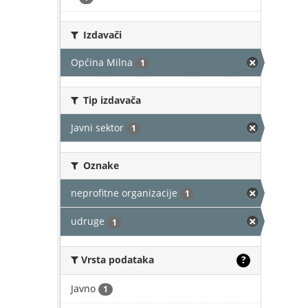
Izdavači
Općina Milna
1
Tip izdavača
Javni sektor
1
Oznake
neprofitne organizacije
1
udruge
1
Vrsta podataka
?
Javno
1