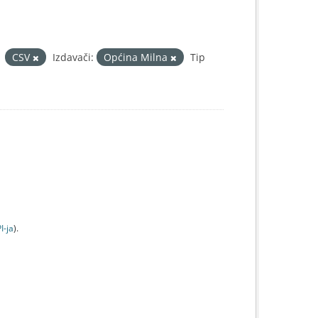
CSV
Izdavači:
Općina Milna
Tip
I-jа
).