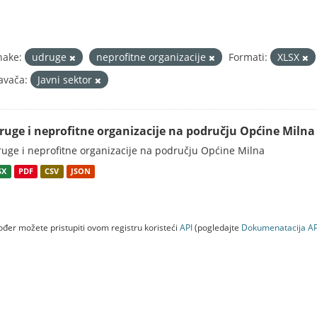
nake:
udruge
neprofitne organizacije
Formati:
XLSX
avača:
Javni sektor
ruge i neprofitne organizacije na području Općine Milna
uge i neprofitne organizacije na području Općine Milna
SX
PDF
CSV
JSON
đer možete pristupiti ovom registru koristeći
API
(pogledajte
Dokumenаtаcijа AP