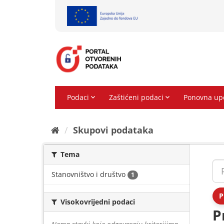
Preskoči
na
sadržaj
Skupovi podаtаkа
Tema
Stanovništvo i društvo
1
P
Visokovrijedni podaci
P