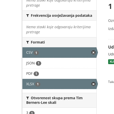
Nema stavki koje odgovaraju kriterijima
1
pretrage
Frekvencija osvježavanja podataka
Oz
Nema stavki koje odgovaraju kriterijima
Izd
pretrage
Formati
Ud
CSV
1
Udr
XL
JSON
1
PDF
1
Tako
XLSX
1
Otvorenost skupa prema Tim
Berners-Lee skali
3
1