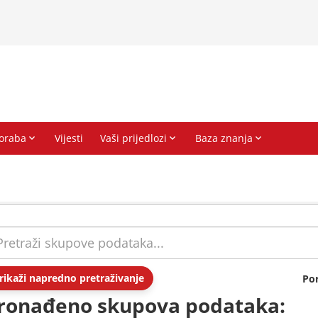
rikaži napredno pretraživanje
Po
ronađeno skupova podataka: