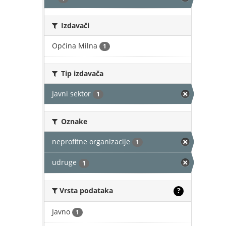
Izdavači
Općina Milna
1
Tip izdavača
Javni sektor
1
Oznake
neprofitne organizacije
1
udruge
1
Vrsta podataka
?
Javno
1