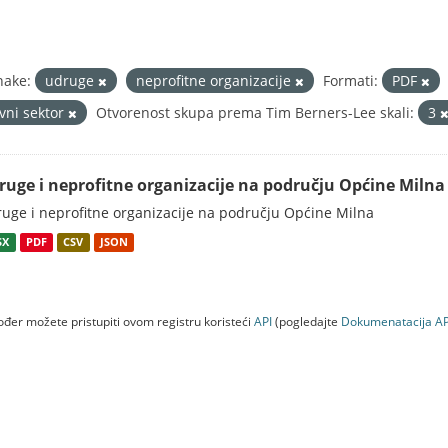
nake:
udruge
neprofitne organizacije
Formati:
PDF
avni sektor
Otvorenost skupa prema Tim Berners-Lee skali:
3
ruge i neprofitne organizacije na području Općine Milna
uge i neprofitne organizacije na području Općine Milna
SX
PDF
CSV
JSON
đer možete pristupiti ovom registru koristeći
API
(pogledajte
Dokumenаtаcijа AP