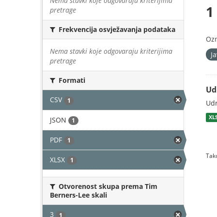
Nema stavki koje odgovaraju kriterijima
1
pretrage
Frekvencija osvježavanja podataka
Oz
Nema stavki koje odgovaraju kriterijima
J
pretrage
Formati
Ud
CSV
1
Udr
XL
JSON
1
PDF
1
Tako
XLSX
1
Otvorenost skupa prema Tim
Berners-Lee skali
3
1