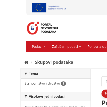
Preskoči
na
sadržaj
Skupovi podаtаkа
Tema
Stanovništvo i društvo
1
P
Visokovrijedni podaci
P