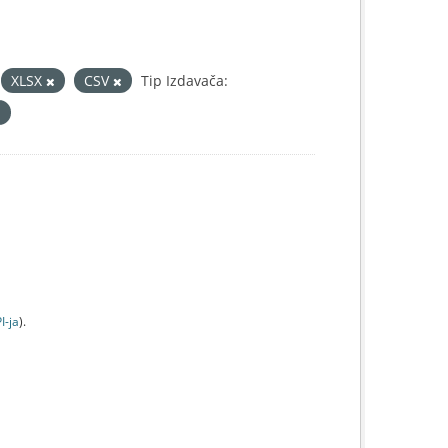
XLSX
CSV
Tip Izdavača:
I-jа
).