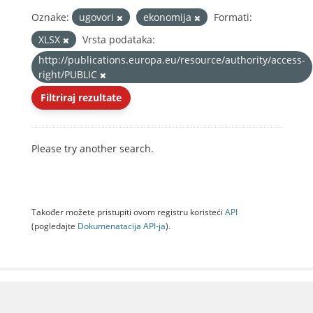
Oznake:
ugovori
ekonomija
Formati:
XLSX
Vrsta podataka:
http://publications.europa.eu/resource/authority/access-
right/PUBLIC
Filtriraj rezultate
Please try another search.
Također možete pristupiti ovom registru koristeći
API
(pogledajte
Dokumenаtаcijа API-jа
).