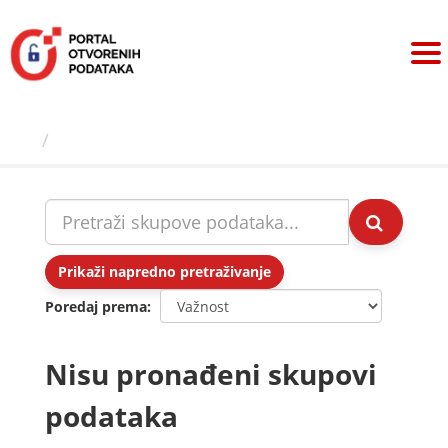
Preskoči
na
sadržaj
Skupovi podаtаkа
Prikaži napredno pretraživanje
Poredaj prema
Nisu pronađeni skupovi
podataka