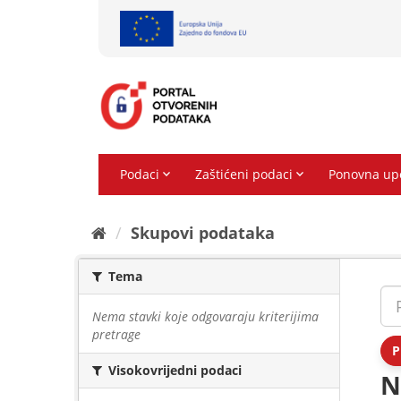
Preskoči
na
sadržaj
Skupovi podаtаkа
Tema
Nema stavki koje odgovaraju kriterijima
pretrage
P
Visokovrijedni podaci
N