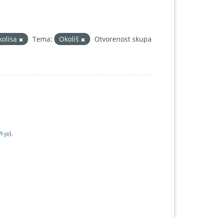
kolisa
Tema:
Okoliš
Otvorenost skupa
I-jа
).