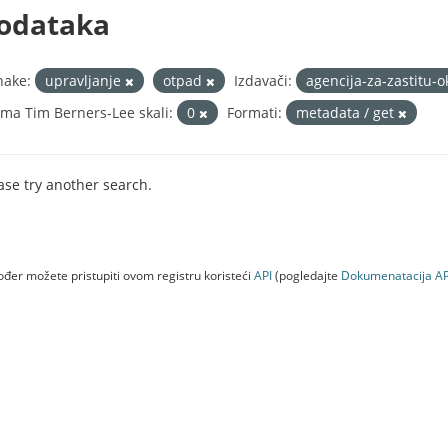
odataka
nake:
upravljanje
otpad
Izdavači:
agencija-za-zastitu-o
ma Tim Berners-Lee skali:
0
Formati:
metadata / get
ase try another search.
đer možete pristupiti ovom registru koristeći
API
(pogledajte
Dokumenаtаcijа AP