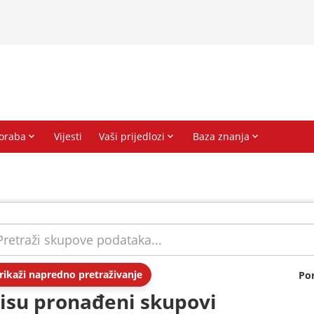
rikaži napredno pretraživanje
Po
isu pronađeni skupovi