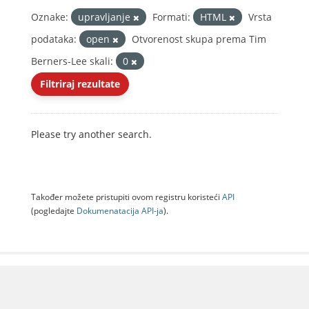
Oznake:
upravljanje
Formati:
HTML
Vrsta
podataka:
open
Otvorenost skupa prema Tim
Berners-Lee skali:
0
Filtriraj rezultate
Please try another search.
Također možete pristupiti ovom registru koristeći
API
(pogledajte
Dokumenаtаcijа API-jа
).