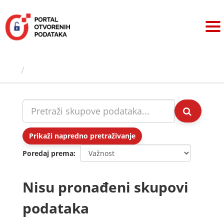
Preskoči
na
sadržaj
Skupovi podаtаkа
Prikaži napredno pretraživanje
Poredaj prema
Nisu pronađeni skupovi
podataka