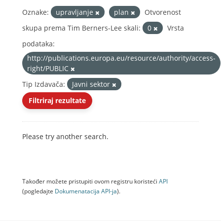
Oznake:
upravljanje
plan
Otvorenost
skupa prema Tim Berners-Lee skali:
0
Vrsta
podataka:
http://publications.europa.eu/resource/authority/access-
right/PUBLIC
Tip Izdavača:
Javni sektor
Filtriraj rezultate
Please try another search.
Također možete pristupiti ovom registru koristeći
API
(pogledajte
Dokumenаtаcijа API-jа
).