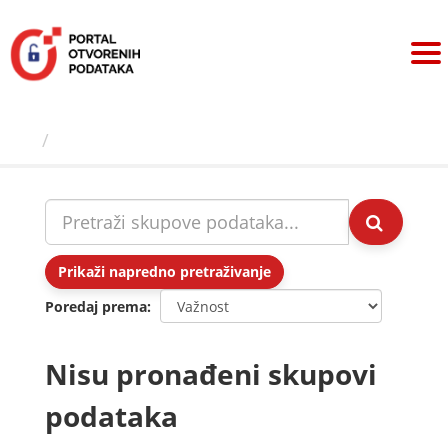
Preskoči
na
sadržaj
Skupovi podаtаkа
Prikaži napredno pretraživanje
Poredaj prema
Nisu pronađeni skupovi
podataka