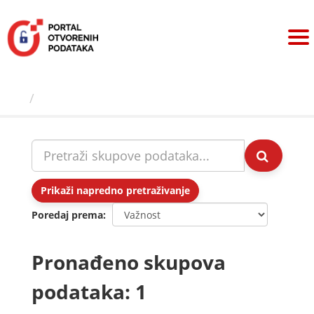
Preskoči
na
sadržaj
Skupovi podаtаkа
Prikaži napredno pretraživanje
Poredaj prema
Pronađeno skupova
podataka: 1