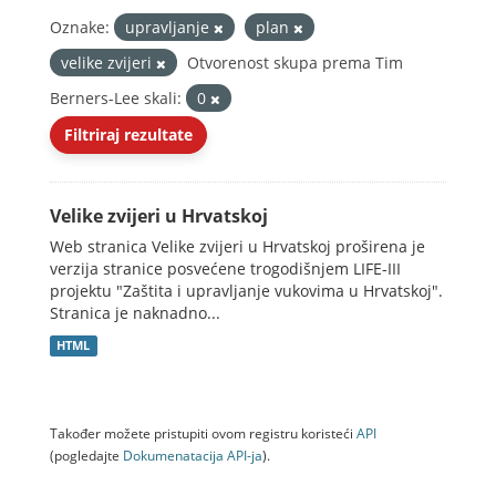
Oznake:
upravljanje
plan
velike zvijeri
Otvorenost skupa prema Tim
Berners-Lee skali:
0
Filtriraj rezultate
Velike zvijeri u Hrvatskoj
Web stranica Velike zvijeri u Hrvatskoj proširena je
verzija stranice posvećene trogodišnjem LIFE-III
projektu "Zaštita i upravljanje vukovima u Hrvatskoj".
Stranica je naknadno...
HTML
Također možete pristupiti ovom registru koristeći
API
(pogledajte
Dokumenаtаcijа API-jа
).