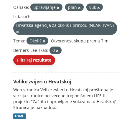
Oznake:
upravljanje
plan
vuk
Izdavači:
Hrvatska agencija za okoliš i prirodu (NEAKTIVAN)
Tema:
Okoliš
Otvorenost skupa prema Tim
Berners-Lee skali:
0
Filtriraj rezultate
Velike zvijeri u Hrvatskoj
Web stranica Velike zvijeri u Hrvatskoj proširena je
verzija stranice posvećene trogodišnjem LIFE-III
projektu "Zaštita i upravljanje vukovima u Hrvatskoj".
Stranica je naknadno...
HTML