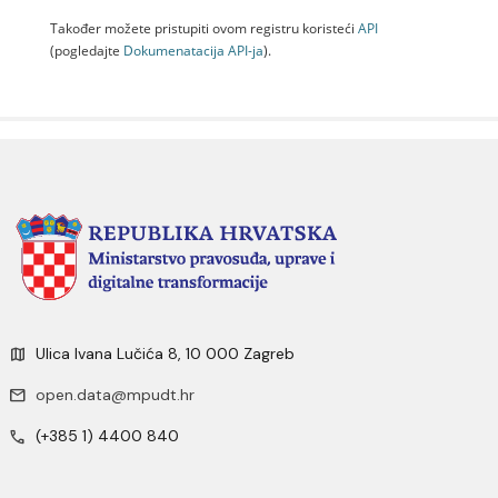
Također možete pristupiti ovom registru koristeći
API
(pogledajte
Dokumenаtаcijа API-jа
).