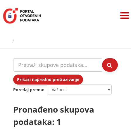
Preskoči
na
sadržaj
Skupovi podаtаkа
Prikaži napredno pretraživanje
Poredaj prema
Pronađeno skupova
podataka: 1