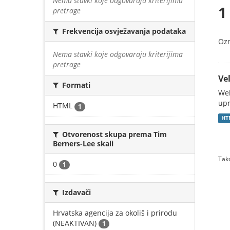
Nema stavki koje odgovaraju kriterijima
1
pretrage
Frekvencija osvježavanja podataka
Oz
Nema stavki koje odgovaraju kriterijima
pretrage
Vel
Formati
Web
upr
HTML
1
HT
Otvorenost skupa prema Tim
Berners-Lee skali
Tako
0
1
Izdavači
Hrvatska agencija za okoliš i prirodu
(NEAKTIVAN)
1