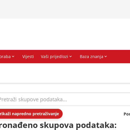
rikaži napredno pretraživanje
Po
ronađeno skupova podataka: