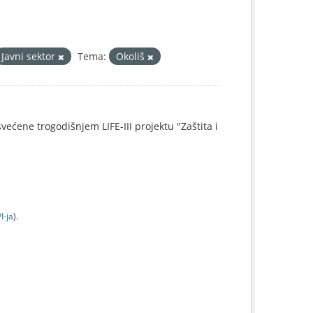
Javni sektor
Tema:
Okoliš
svećene trogodišnjem LIFE-III projektu "Zaštita i
I-jа
).