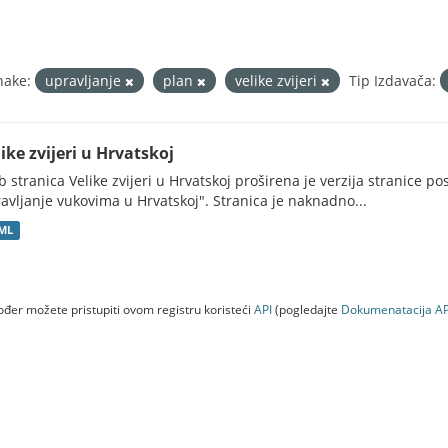
nake:
upravljanje
plan
velike zvijeri
Tip Izdavača:
ike zvijeri u Hrvatskoj
 stranica Velike zvijeri u Hrvatskoj proširena je verzija stranice po
avljanje vukovima u Hrvatskoj". Stranica je naknadno...
ML
đer možete pristupiti ovom registru koristeći
API
(pogledajte
Dokumenаtаcijа AP