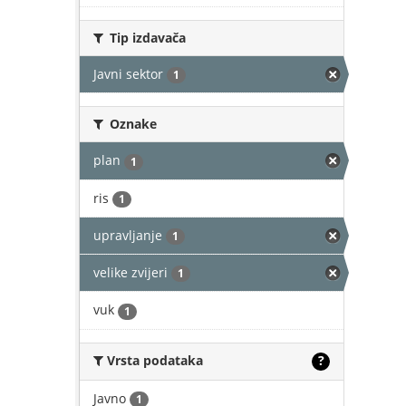
Tip izdavača
Javni sektor
1
Oznake
plan
1
ris
1
upravljanje
1
velike zvijeri
1
vuk
1
Vrsta podataka
?
Javno
1