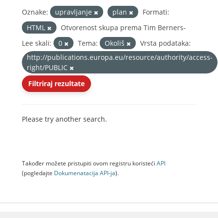
Oznake:
upravljanje
plan
Formati:
HTML
Otvorenost skupa prema Tim Berners-
Lee skali:
0
Tema:
Okoliš
Vrsta podataka:
http://publications.europa.eu/resource/authority/access-
right/PUBLIC
Filtriraj rezultate
Please try another search.
Također možete pristupiti ovom registru koristeći
API
(pogledajte
Dokumenаtаcijа API-jа
).