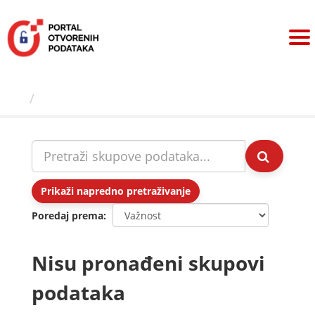
Preskoči
na
sadržaj
Skupovi podаtаkа
Prikaži napredno pretraživanje
Poredaj prema
Nisu pronađeni skupovi
podataka