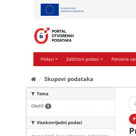
Preskoči
na
sadržaj
Skupovi podаtаkа
Tema
Okoliš
1
P
Visokovrijedni podaci
P