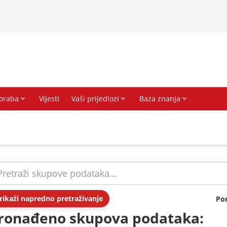
rikaži napredno pretraživanje
Po
ronađeno skupova podataka: