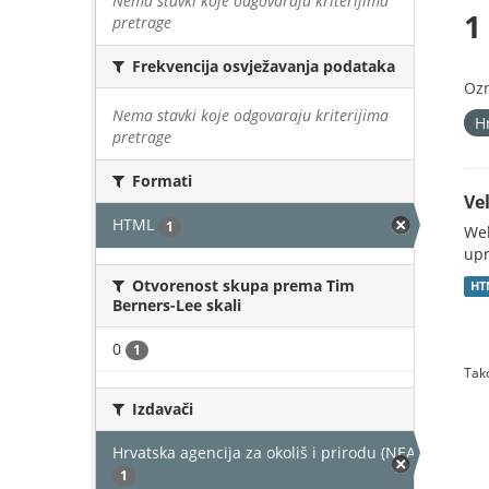
Nema stavki koje odgovaraju kriterijima
1
pretrage
Frekvencija osvježavanja podataka
Oz
Nema stavki koje odgovaraju kriterijima
H
pretrage
Formati
Vel
HTML
1
Web
upr
Otvorenost skupa prema Tim
HT
Berners-Lee skali
0
1
Tako
Izdavači
Hrvatska agencija za okoliš i prirodu (NEAKTIVAN)
1