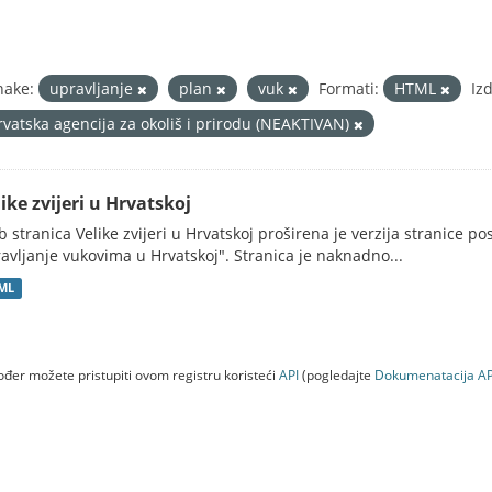
nake:
upravljanje
plan
vuk
Formati:
HTML
Iz
rvatska agencija za okoliš i prirodu (NEAKTIVAN)
ike zvijeri u Hrvatskoj
 stranica Velike zvijeri u Hrvatskoj proširena je verzija stranice po
avljanje vukovima u Hrvatskoj". Stranica je naknadno...
ML
đer možete pristupiti ovom registru koristeći
API
(pogledajte
Dokumenаtаcijа AP