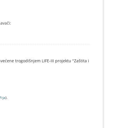
davači:
svećene trogodišnjem LIFE-III projektu "Zaštita i
I-jа
).