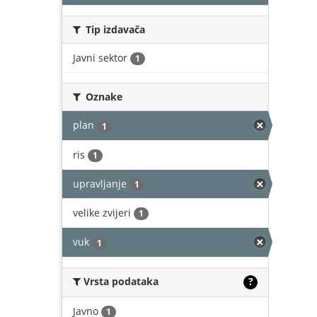
Tip izdavača
Javni sektor
1
Oznake
plan
1
ris
1
upravljanje
1
velike zvijeri
1
vuk
1
Vrsta podataka
?
Javno
1