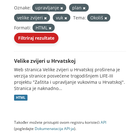
Oznake:
upravljanje
plan
velike zvijeri
vuk
Tema:
Okoliš
Formati:
HTML
Filtriraj rezultate
Velike zvijeri u Hrvatskoj
Web stranica Velike zvijeri u Hrvatskoj proširena je
verzija stranice posvećene trogodišnjem LIFE-III
projektu "Zaštita i upravljanje vukovima u Hrvatskoj".
Stranica je naknadno...
HTML
Također možete pristupiti ovom registru koristeći
API
(pogledajte
Dokumenаtаcijа API-jа
).