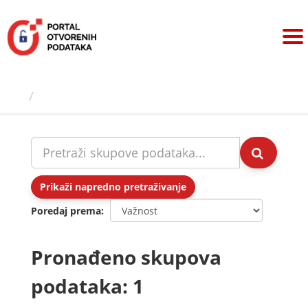
Preskoči
na
sadržaj
Skupovi podаtаkа
Prikaži napredno pretraživanje
Poredaj prema
Pronađeno skupova
podataka: 1