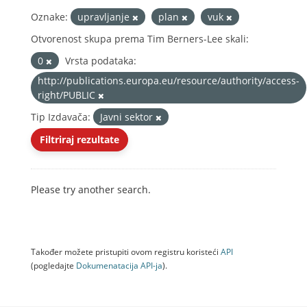
Oznake:
upravljanje
plan
vuk
Otvorenost skupa prema Tim Berners-Lee skali:
0
Vrsta podataka:
http://publications.europa.eu/resource/authority/access-
right/PUBLIC
Tip Izdavača:
Javni sektor
Filtriraj rezultate
Please try another search.
Također možete pristupiti ovom registru koristeći
API
(pogledajte
Dokumenаtаcijа API-jа
).