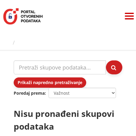
Preskoči
na
sadržaj
Skupovi podаtаkа
Prikaži napredno pretraživanje
Poredaj prema
Nisu pronađeni skupovi
podataka