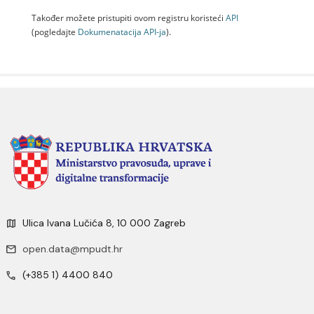
Također možete pristupiti ovom registru koristeći
API
(pogledajte
Dokumenаtаcijа API-jа
).