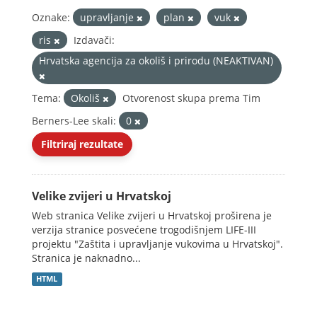
Oznake:
upravljanje
plan
vuk
ris
Izdavači:
Hrvatska agencija za okoliš i prirodu (NEAKTIVAN)
Tema:
Okoliš
Otvorenost skupa prema Tim
Berners-Lee skali:
0
Filtriraj rezultate
Velike zvijeri u Hrvatskoj
Web stranica Velike zvijeri u Hrvatskoj proširena je
verzija stranice posvećene trogodišnjem LIFE-III
projektu "Zaštita i upravljanje vukovima u Hrvatskoj".
Stranica je naknadno...
HTML