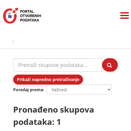
Preskoči
na
sadržaj
Skupovi podаtаkа
Prikaži napredno pretraživanje
Poredaj prema
Pronađeno skupova
podataka: 1