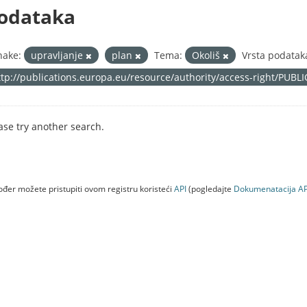
odataka
nake:
upravljanje
plan
Tema:
Okoliš
Vrsta podatak
ttp://publications.europa.eu/resource/authority/access-right/PUBL
ase try another search.
đer možete pristupiti ovom registru koristeći
API
(pogledajte
Dokumenаtаcijа AP