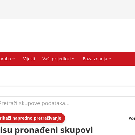
rikaži napredno pretraživanje
Po
isu pronađeni skupovi