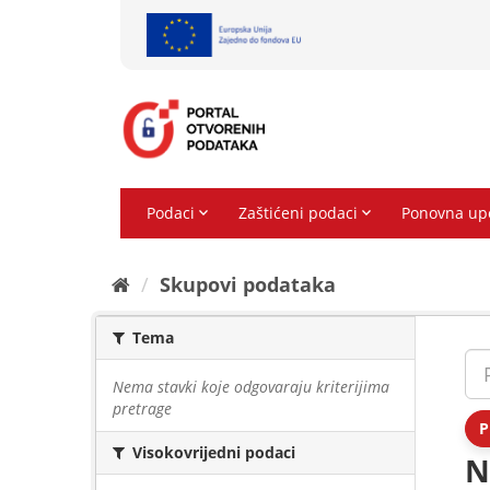
Preskoči
na
sadržaj
Skupovi podаtаkа
Tema
Nema stavki koje odgovaraju kriterijima
pretrage
P
Visokovrijedni podaci
N