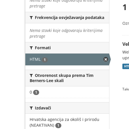
Nema stavki koje odgovaraju kriterijima
1
pretrage
Frekvencija osvježavanja podataka
Oz
Nema stavki koje odgovaraju kriterijima
pretrage
Vel
Formati
Web
upr
HTML
1
HT
Otvorenost skupa prema Tim
Berners-Lee skali
Tako
0
1
Izdavači
Hrvatska agencija za okoliš i prirodu
(NEAKTIVAN)
1