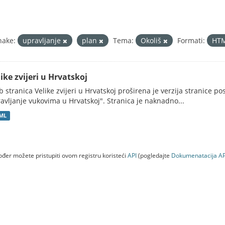
nake:
upravljanje
plan
Tema:
Okoliš
Formati:
HT
ike zvijeri u Hrvatskoj
 stranica Velike zvijeri u Hrvatskoj proširena je verzija stranice po
avljanje vukovima u Hrvatskoj". Stranica je naknadno...
ML
đer možete pristupiti ovom registru koristeći
API
(pogledajte
Dokumenаtаcijа AP