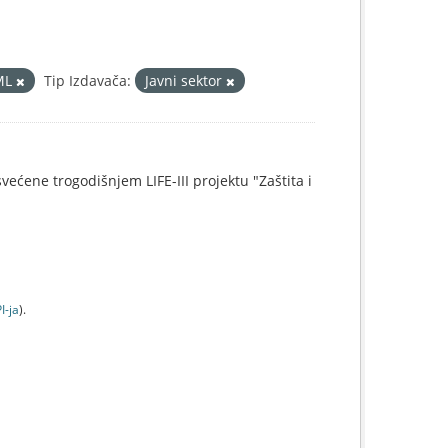
ML
Tip Izdavača:
Javni sektor
svećene trogodišnjem LIFE-III projektu "Zaštita i
I-jа
).