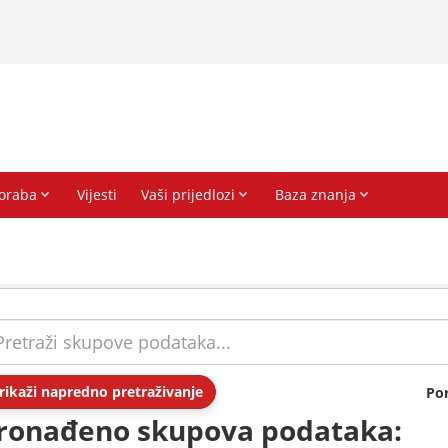
rikaži napredno pretraživanje
Po
ronađeno skupova podataka: