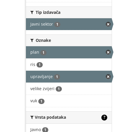
Tip izdavača
Javni sektor
1
Oznake
plan
1
ris
1
upravljanje
1
velike zvijeri
1
vuk
1
Vrsta podataka
?
Javno
1