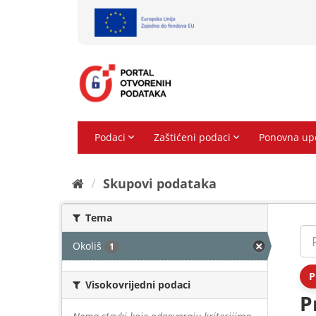
Preskoči
na
sadržaj
Skupovi podаtаkа
Tema
Okoliš
1
P
Visokovrijedni podaci
P