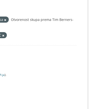
isa
Otvorenost skupa prema Tim Berners-
IC
I-jа
).