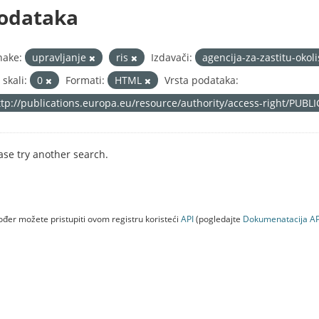
odataka
nake:
upravljanje
ris
Izdavači:
agencija-za-zastitu-okol
 skali:
0
Formati:
HTML
Vrsta podataka:
ttp://publications.europa.eu/resource/authority/access-right/PUBL
ase try another search.
đer možete pristupiti ovom registru koristeći
API
(pogledajte
Dokumenаtаcijа AP