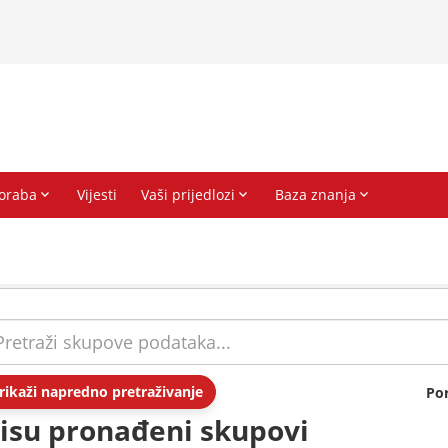
rikaži napredno pretraživanje
Po
isu pronađeni skupovi