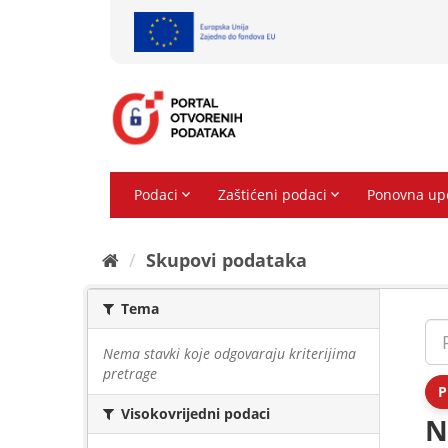
Preskoči
na
sadržaj
Skupovi podаtаkа
Tema
Nema stavki koje odgovaraju kriterijima
pretrage
P
Visokovrijedni podaci
N