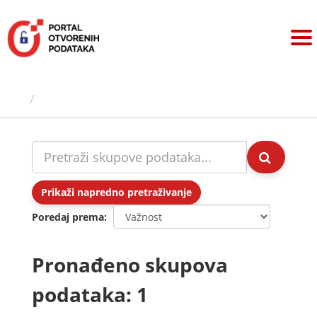
Preskoči
na
sadržaj
Skupovi podаtаkа
Prikaži napredno pretraživanje
Poredaj prema
Pronađeno skupova
podataka: 1