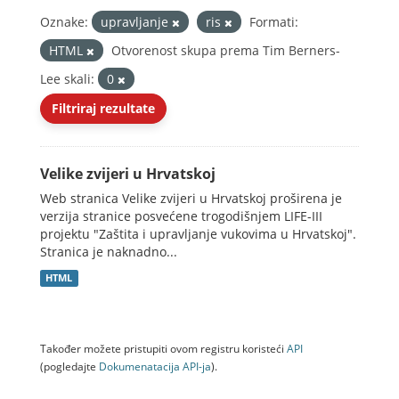
Oznake:
upravljanje
ris
Formati:
HTML
Otvorenost skupa prema Tim Berners-
Lee skali:
0
Filtriraj rezultate
Velike zvijeri u Hrvatskoj
Web stranica Velike zvijeri u Hrvatskoj proširena je
verzija stranice posvećene trogodišnjem LIFE-III
projektu "Zaštita i upravljanje vukovima u Hrvatskoj".
Stranica je naknadno...
HTML
Također možete pristupiti ovom registru koristeći
API
(pogledajte
Dokumenаtаcijа API-jа
).