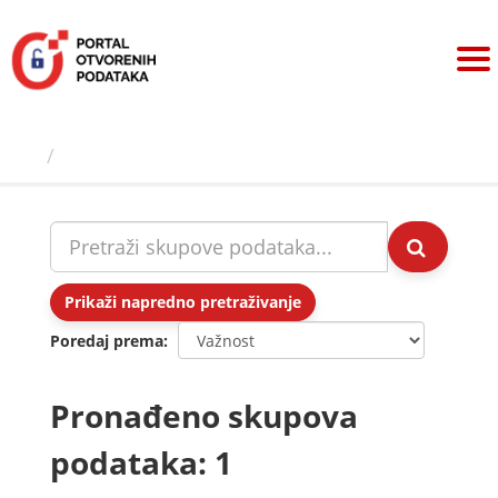
Preskoči
na
sadržaj
Skupovi podаtаkа
Prikaži napredno pretraživanje
Poredaj prema
Pronađeno skupova
podataka: 1