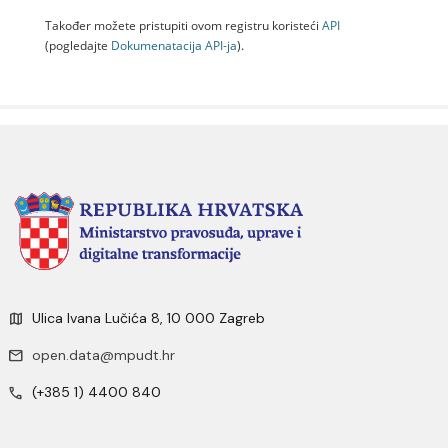
Također možete pristupiti ovom registru koristeći
API
(pogledajte
Dokumenаtаcijа API-jа
).