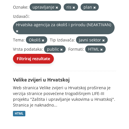
Oznake:
upravljanje
ris
plan
Izdavači:
Hrvatska agencija za okoliš i prirodu (NEAKTIVAN)
Tema:
Okoliš
Tip Izdavača:
Javni sektor
Vrsta podataka:
public
Formati:
HTML
Filtriraj rezultate
Velike zvijeri u Hrvatskoj
Web stranica Velike zvijeri u Hrvatskoj proširena je
verzija stranice posvećene trogodišnjem LIFE-III
projektu "Zaštita i upravljanje vukovima u Hrvatskoj".
Stranica je naknadno...
HTML