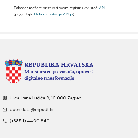
Također možete pristupiti ovom registru koristeći
API
(pogledajte
Dokumenаtаcijа API-jа
).