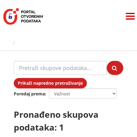
Preskoči
na
sadržaj
Skupovi podаtаkа
Prikaži napredno pretraživanje
Poredaj prema
Pronađeno skupova
podataka: 1