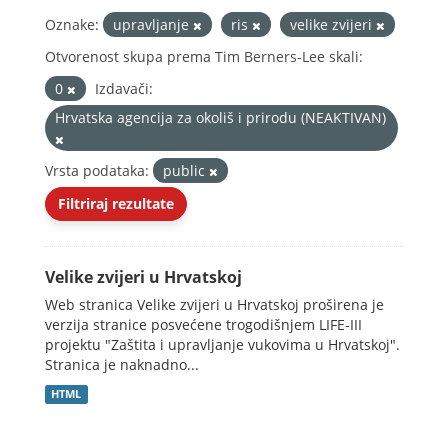
Oznake:
upravljanje
ris
velike zvijeri
Otvorenost skupa prema Tim Berners-Lee skali:
0
Izdavači:
Hrvatska agencija za okoliš i prirodu (NEAKTIVAN)
Vrsta podataka:
public
Filtriraj rezultate
Velike zvijeri u Hrvatskoj
Web stranica Velike zvijeri u Hrvatskoj proširena je
verzija stranice posvećene trogodišnjem LIFE-III
projektu "Zaštita i upravljanje vukovima u Hrvatskoj".
Stranica je naknadno...
HTML