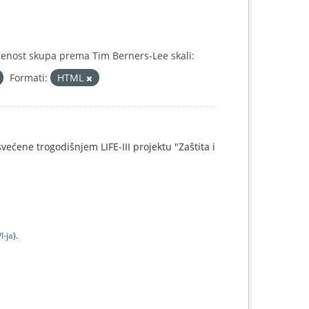
enost skupa prema Tim Berners-Lee skali:
Formati:
HTML
svećene trogodišnjem LIFE-III projektu "Zaštita i
I-jа
).