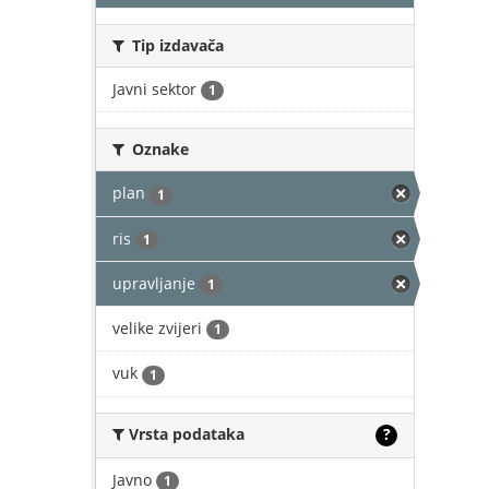
Tip izdavača
Javni sektor
1
Oznake
plan
1
ris
1
upravljanje
1
velike zvijeri
1
vuk
1
Vrsta podataka
?
Javno
1