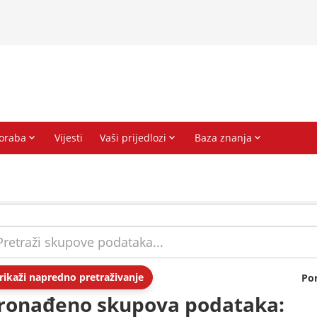
rikaži napredno pretraživanje
Po
ronađeno skupova podataka: