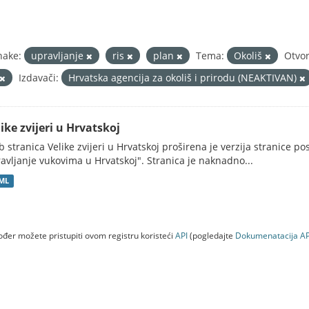
nake:
upravljanje
ris
plan
Tema:
Okoliš
Otvor
Izdavači:
Hrvatska agencija za okoliš i prirodu (NEAKTIVAN)
ike zvijeri u Hrvatskoj
 stranica Velike zvijeri u Hrvatskoj proširena je verzija stranice po
avljanje vukovima u Hrvatskoj". Stranica je naknadno...
ML
đer možete pristupiti ovom registru koristeći
API
(pogledajte
Dokumenаtаcijа AP