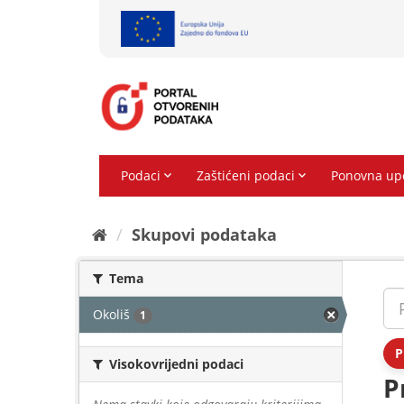
Preskoči
na
sadržaj
Skupovi podаtаkа
Tema
Okoliš
1
P
Visokovrijedni podaci
P