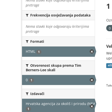
Nema stavki koje odgovaraju kriterijima
1
pretrage
Frekvencija osvježavanja podataka
Oz
Nema stavki koje odgovaraju kriterijima
0
pretrage
Formati
Vel
HTML
1
Web
upr
Otvorenost skupa prema Tim
HT
Berners-Lee skali
0
1
Tako
Izdavači
Hrvatska agencija za okoliš i prirodu (NEAKTIVAN)
1