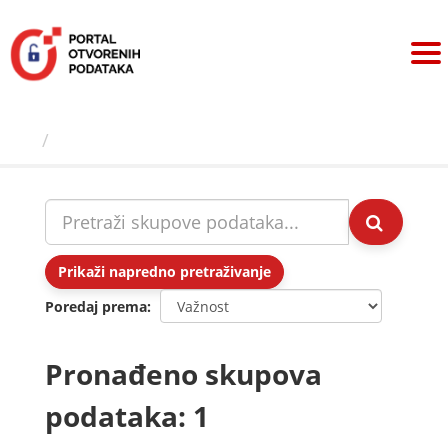
Preskoči
na
sadržaj
Skupovi podаtаkа
Prikaži napredno pretraživanje
Poredaj prema
Pronađeno skupova
podataka: 1