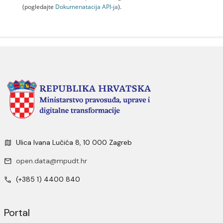
(pogledajte
Dokumenаtаcijа API-jа
).