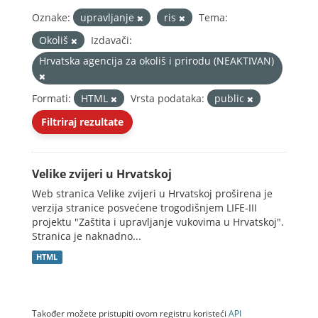
Oznake:
upravljanje
ris
Tema:
Okoliš
Izdavači:
Hrvatska agencija za okoliš i prirodu (NEAKTIVAN)
Formati:
HTML
Vrsta podataka:
public
Filtriraj rezultate
Velike zvijeri u Hrvatskoj
Web stranica Velike zvijeri u Hrvatskoj proširena je
verzija stranice posvećene trogodišnjem LIFE-III
projektu "Zaštita i upravljanje vukovima u Hrvatskoj".
Stranica je naknadno...
HTML
Također možete pristupiti ovom registru koristeći
API