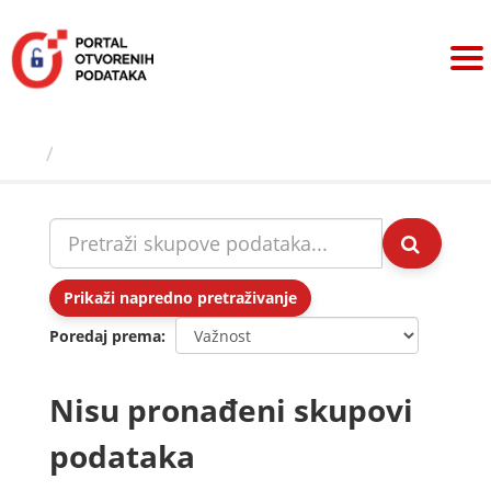
Preskoči
na
sadržaj
Skupovi podаtаkа
Prikaži napredno pretraživanje
Poredaj prema
Nisu pronađeni skupovi
podataka