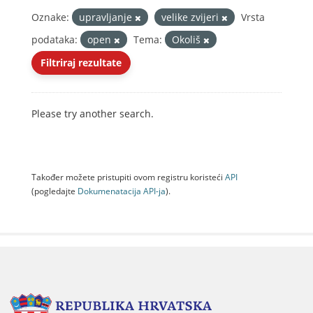
Oznake:
upravljanje
velike zvijeri
Vrsta
podataka:
open
Tema:
Okoliš
Filtriraj rezultate
Please try another search.
Također možete pristupiti ovom registru koristeći
API
(pogledajte
Dokumenаtаcijа API-jа
).