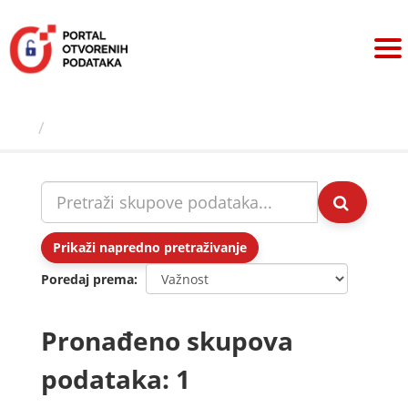
Preskoči
na
sadržaj
Skupovi podаtаkа
Prikaži napredno pretraživanje
Poredaj prema
Pronađeno skupova
podataka: 1