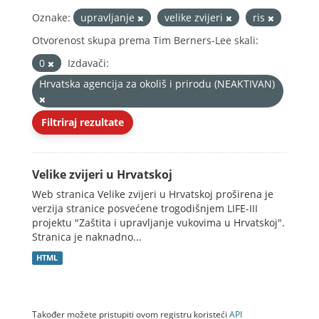
Oznake:
upravljanje
velike zvijeri
ris
Otvorenost skupa prema Tim Berners-Lee skali:
0
Izdavači:
Hrvatska agencija za okoliš i prirodu (NEAKTIVAN)
Filtriraj rezultate
Velike zvijeri u Hrvatskoj
Web stranica Velike zvijeri u Hrvatskoj proširena je
verzija stranice posvećene trogodišnjem LIFE-III
projektu "Zaštita i upravljanje vukovima u Hrvatskoj".
Stranica je naknadno...
HTML
Također možete pristupiti ovom registru koristeći
API