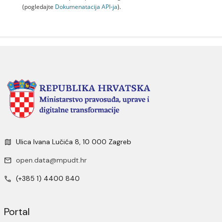
(pogledajte
Dokumenаtаcijа API-jа
).