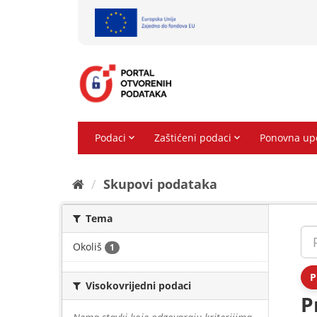
Preskoči
na
sadržaj
Skupovi podаtаkа
Tema
Okoliš
1
P
Visokovrijedni podaci
P