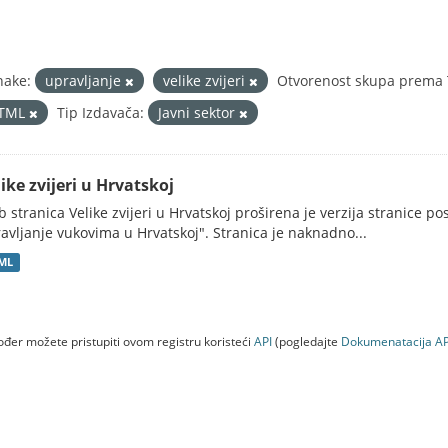
nake:
upravljanje
velike zvijeri
Otvorenost skupa prema T
TML
Tip Izdavača:
Javni sektor
ike zvijeri u Hrvatskoj
 stranica Velike zvijeri u Hrvatskoj proširena je verzija stranice po
avljanje vukovima u Hrvatskoj". Stranica je naknadno...
ML
đer možete pristupiti ovom registru koristeći
API
(pogledajte
Dokumenаtаcijа AP