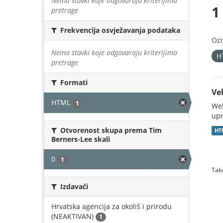
Nema stavki koje odgovaraju kriterijima
1
pretrage
Frekvencija osvježavanja podataka
Oz
Nema stavki koje odgovaraju kriterijima
H
pretrage
Formati
Vel
HTML
1
Web
upr
Otvorenost skupa prema Tim
HT
Berners-Lee skali
0
1
Tako
Izdavači
Hrvatska agencija za okoliš i prirodu
(NEAKTIVAN)
1