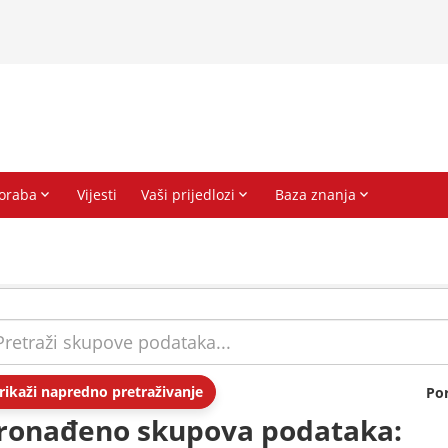
rikaži napredno pretraživanje
Po
ronađeno skupova podataka: