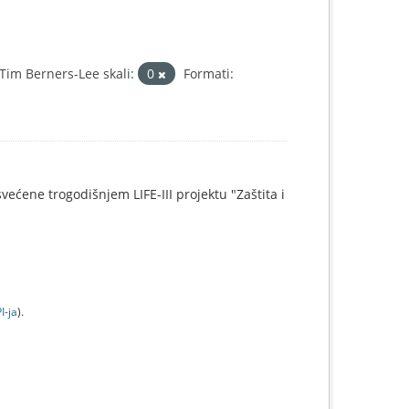
im Berners-Lee skali:
0
Formati:
svećene trogodišnjem LIFE-III projektu "Zaštita i
I-jа
).