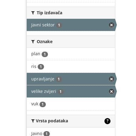
Tip izdavača
Javni sektor
1
Oznake
plan
1
ris
1
upravljanje
1
velike zvijeri
1
vuk
1
Vrsta podataka
?
Javno
1