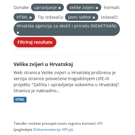
Oznake:
upravljanje
velike zvijeri
Formati:
HTML
Tip Izdavača:
Javni sektor
Izdavači:
Hrvatska agencija za okoliš i prirodu (NEAKTIVAN)
Filtriraj rezultate
Velike zvijeri u Hrvatskoj
Web stranica Velike zvijeri u Hrvatskoj proširena je
verzija stranice posvećene trogodišnjem LIFE-III
projektu "Zaštita i upravljanje vukovima u Hrvatskoj".
Stranica je naknadno...
HTML
Također možete pristupiti ovom registru koristeći
API
(pogledajte
Dokumenаtаcijа API-jа
).