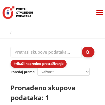
Preskoči
na
sadržaj
Skupovi podаtаkа
Prikaži napredno pretraživanje
Poredaj prema
Pronađeno skupova
podataka: 1