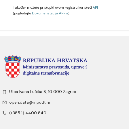
Također možete pristupiti ovom registru koristeći
API
(pogledajte
Dokumenаtаcijа API-jа
).