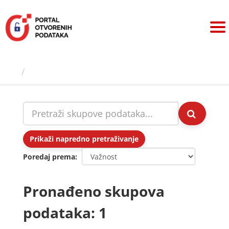
Preskoči
na
sadržaj
Skupovi podаtаkа
Prikaži napredno pretraživanje
Poredaj prema
Pronađeno skupova
podataka: 1