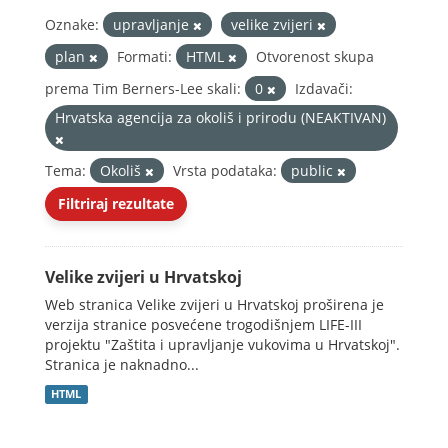
Oznake:
upravljanje
velike zvijeri
plan
Formati:
HTML
Otvorenost skupa
prema Tim Berners-Lee skali:
0
Izdavači:
Hrvatska agencija za okoliš i prirodu (NEAKTIVAN)
Tema:
Okoliš
Vrsta podataka:
public
Filtriraj rezultate
Velike zvijeri u Hrvatskoj
Web stranica Velike zvijeri u Hrvatskoj proširena je
verzija stranice posvećene trogodišnjem LIFE-III
projektu "Zaštita i upravljanje vukovima u Hrvatskoj".
Stranica je naknadno...
HTML