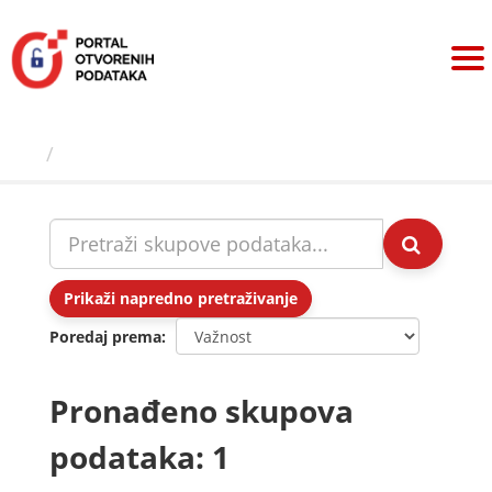
Preskoči
na
sadržaj
Skupovi podаtаkа
Prikaži napredno pretraživanje
Poredaj prema
Pronađeno skupova
podataka: 1