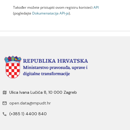
Također možete pristupiti ovom registru koristeći
API
(pogledajte
Dokumenаtаcijа API-jа
).