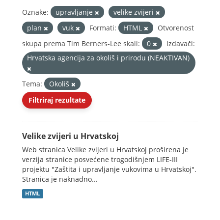
Oznake:
upravljanje
velike zvijeri
plan
vuk
Formati:
HTML
Otvorenost
skupa prema Tim Berners-Lee skali:
0
Izdavači:
Hrvatska agencija za okoliš i prirodu (NEAKTIVAN)
Tema:
Okoliš
Filtriraj rezultate
Velike zvijeri u Hrvatskoj
Web stranica Velike zvijeri u Hrvatskoj proširena je
verzija stranice posvećene trogodišnjem LIFE-III
projektu "Zaštita i upravljanje vukovima u Hrvatskoj".
Stranica je naknadno...
HTML