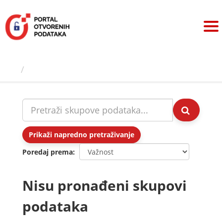
Preskoči
na
sadržaj
Skupovi podаtаkа
Prikaži napredno pretraživanje
Poredaj prema
Nisu pronađeni skupovi
podataka