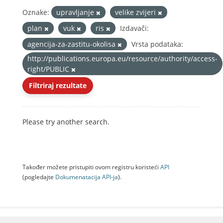
Oznake:
upravljanje
velike zvijeri
plan
vuk
ris
Izdavači:
agencija-za-zastitu-okolisa
Vrsta podataka:
http://publications.europa.eu/resource/authority/access-
right/PUBLIC
Filtriraj rezultate
Please try another search.
Također možete pristupiti ovom registru koristeći
API
(pogledajte
Dokumenаtаcijа API-jа
).