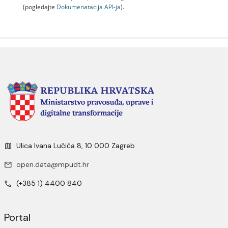
(pogledajte
Dokumenаtаcijа API-jа
).