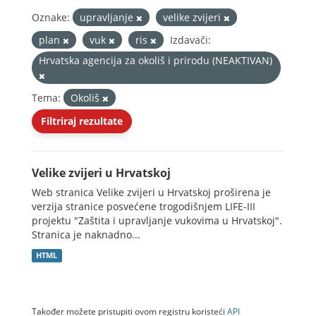
Oznake:
upravljanje
velike zvijeri
plan
vuk
ris
Izdavači:
Hrvatska agencija za okoliš i prirodu (NEAKTIVAN)
Tema:
Okoliš
Filtriraj rezultate
Velike zvijeri u Hrvatskoj
Web stranica Velike zvijeri u Hrvatskoj proširena je
verzija stranice posvećene trogodišnjem LIFE-III
projektu "Zaštita i upravljanje vukovima u Hrvatskoj".
Stranica je naknadno...
HTML
Također možete pristupiti ovom registru koristeći
API