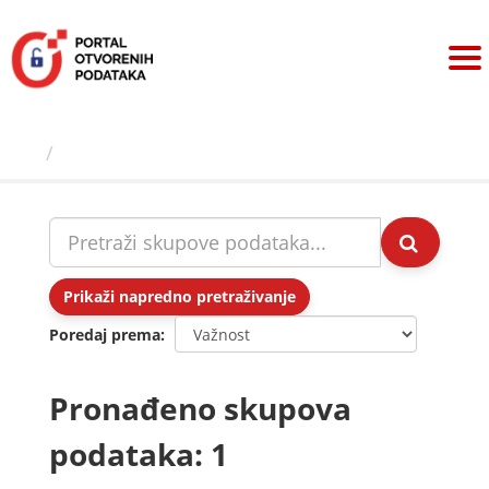
Preskoči
na
sadržaj
Skupovi podаtаkа
Prikaži napredno pretraživanje
Poredaj prema
Pronađeno skupova
podataka: 1