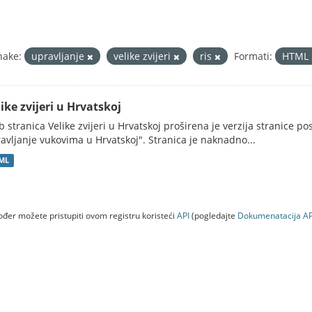
nake:
upravljanje
velike zvijeri
ris
Formati:
HTML
ike zvijeri u Hrvatskoj
 stranica Velike zvijeri u Hrvatskoj proširena je verzija stranice po
avljanje vukovima u Hrvatskoj". Stranica je naknadno...
ML
đer možete pristupiti ovom registru koristeći
API
(pogledajte
Dokumenаtаcijа AP