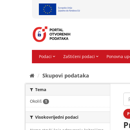
Preskoči
na
sadržaj
Skupovi podаtаkа
Tema
Okoliš
1
P
Visokovrijedni podaci
P