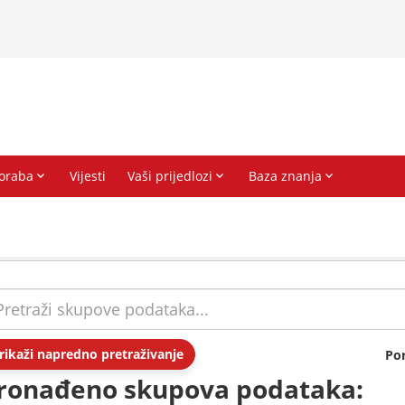
rikaži napredno pretraživanje
Po
ronađeno skupova podataka: