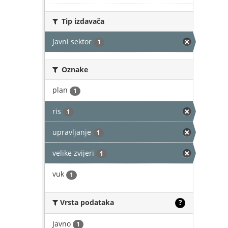
Tip izdavača
Javni sektor
1
Oznake
plan
1
ris
1
upravljanje
1
velike zvijeri
1
vuk
1
Vrsta podataka
?
Javno
1