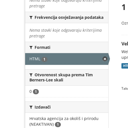
Nema stavki koje odgovaraju kriterijima
1
pretrage
Frekvencija osvježavanja podataka
Oz
Nema stavki koje odgovaraju kriterijima
pretrage
Vel
Formati
Web
upr
HTML
1
HT
Otvorenost skupa prema Tim
Berners-Lee skali
Tako
0
1
Izdavači
Hrvatska agencija za okoliš i prirodu
(NEAKTIVAN)
1