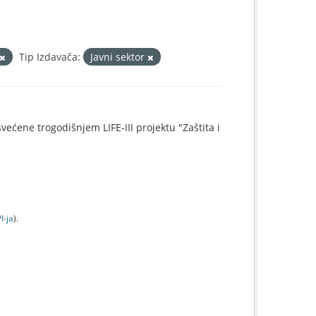
Tip Izdavača:
Javni sektor
svećene trogodišnjem LIFE-III projektu "Zaštita i
I-jа
).