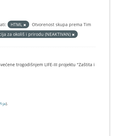
ati:
HTML
Otvorenost skupa prema Tim
ija za okoliš i prirodu (NEAKTIVAN)
svećene trogodišnjem LIFE-III projektu "Zaštita i
I-jа
).