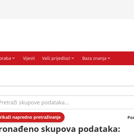
rikaži napredno pretraživanje
Po
ronađeno skupova podataka: