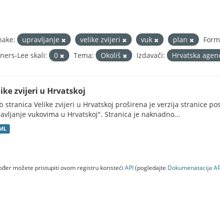
nake:
upravljanje
velike zvijeri
vuk
plan
Form
ners-Lee skali:
0
Tema:
Okoliš
Izdavači:
Hrvatska agenc
ike zvijeri u Hrvatskoj
 stranica Velike zvijeri u Hrvatskoj proširena je verzija stranice po
avljanje vukovima u Hrvatskoj". Stranica je naknadno...
ML
đer možete pristupiti ovom registru koristeći
API
(pogledajte
Dokumenаtаcijа AP