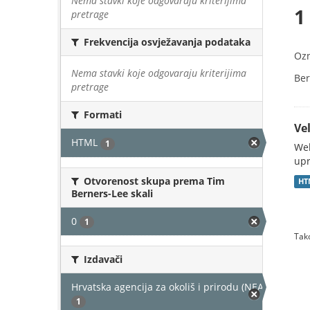
Nema stavki koje odgovaraju kriterijima
1
pretrage
Frekvencija osvježavanja podataka
Oz
Nema stavki koje odgovaraju kriterijima
Ber
pretrage
Formati
Vel
HTML
1
Web
upr
Otvorenost skupa prema Tim
HT
Berners-Lee skali
0
1
Tako
Izdavači
Hrvatska agencija za okoliš i prirodu (NEAKTIVAN)
1