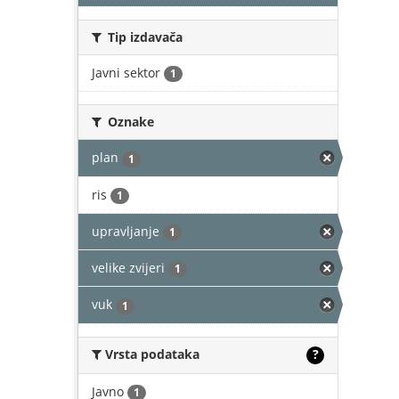
Tip izdavača
Javni sektor
1
Oznake
plan
1
ris
1
upravljanje
1
velike zvijeri
1
vuk
1
Vrsta podataka
?
Javno
1