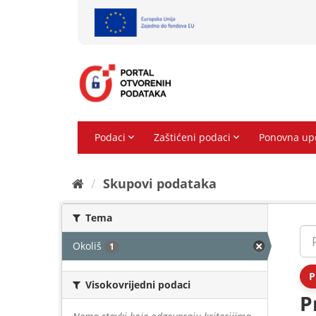
Preskoči
na
sadržaj
Skupovi podаtаkа
Tema
Okoliš
1
P
Visokovrijedni podaci
P