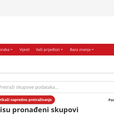
rikaži napredno pretraživanje
Po
isu pronađeni skupovi