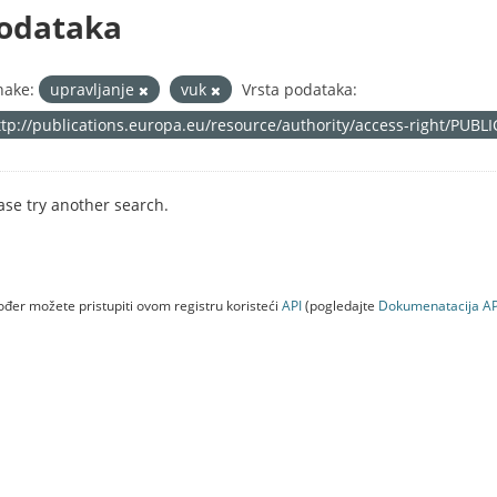
odataka
nake:
upravljanje
vuk
Vrsta podataka:
ttp://publications.europa.eu/resource/authority/access-right/PUBL
ase try another search.
đer možete pristupiti ovom registru koristeći
API
(pogledajte
Dokumenаtаcijа AP