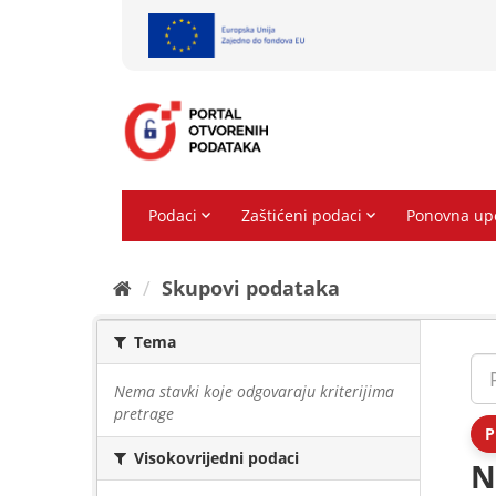
Preskoči
na
sadržaj
Skupovi podаtаkа
Tema
Nema stavki koje odgovaraju kriterijima
pretrage
P
Visokovrijedni podaci
N