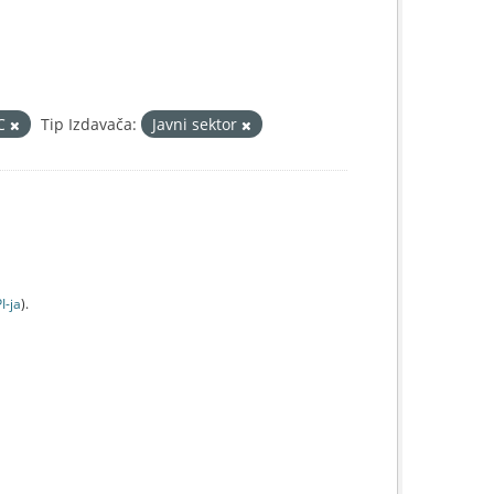
IC
Tip Izdavača:
Javni sektor
I-jа
).