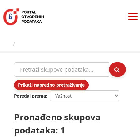
Preskoči
na
sadržaj
Skupovi podаtаkа
Prikaži napredno pretraživanje
Poredaj prema
Pronađeno skupova
podataka: 1