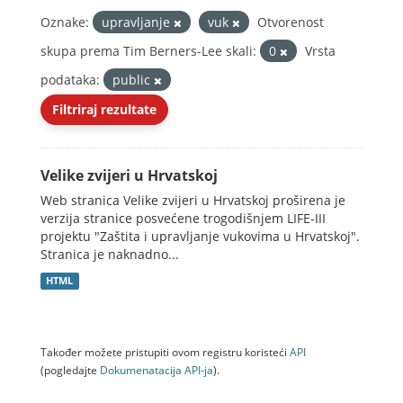
Oznake:
upravljanje
vuk
Otvorenost
skupa prema Tim Berners-Lee skali:
0
Vrsta
podataka:
public
Filtriraj rezultate
Velike zvijeri u Hrvatskoj
Web stranica Velike zvijeri u Hrvatskoj proširena je
verzija stranice posvećene trogodišnjem LIFE-III
projektu "Zaštita i upravljanje vukovima u Hrvatskoj".
Stranica je naknadno...
HTML
Također možete pristupiti ovom registru koristeći
API
(pogledajte
Dokumenаtаcijа API-jа
).