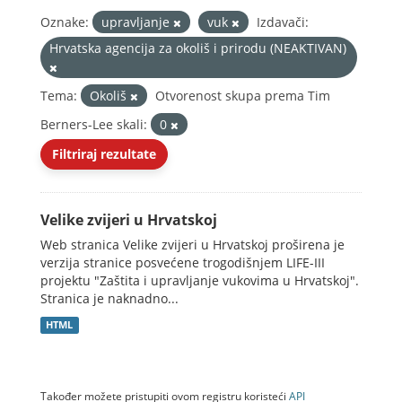
Oznake:
upravljanje
vuk
Izdavači:
Hrvatska agencija za okoliš i prirodu (NEAKTIVAN)
Tema:
Okoliš
Otvorenost skupa prema Tim
Berners-Lee skali:
0
Filtriraj rezultate
Velike zvijeri u Hrvatskoj
Web stranica Velike zvijeri u Hrvatskoj proširena je
verzija stranice posvećene trogodišnjem LIFE-III
projektu "Zaštita i upravljanje vukovima u Hrvatskoj".
Stranica je naknadno...
HTML
Također možete pristupiti ovom registru koristeći
API