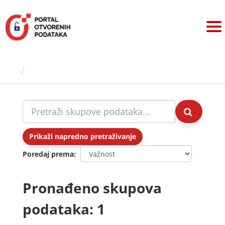
Preskoči
na
sadržaj
Skupovi podаtаkа
Prikaži napredno pretraživanje
Poredaj prema
Pronađeno skupova
podataka: 1