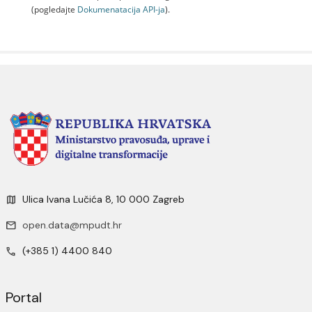
(pogledajte
Dokumenаtаcijа API-jа
).