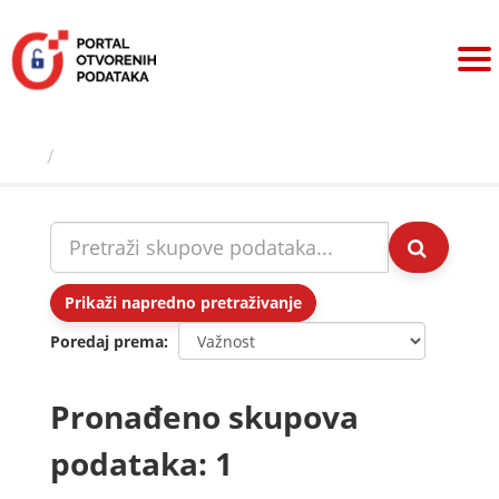
Preskoči
na
sadržaj
Skupovi podаtаkа
Prikaži napredno pretraživanje
Poredaj prema
Pronađeno skupova
podataka: 1