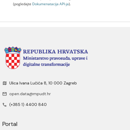
(pogledajte
Dokumenаtаcijа API-jа
).