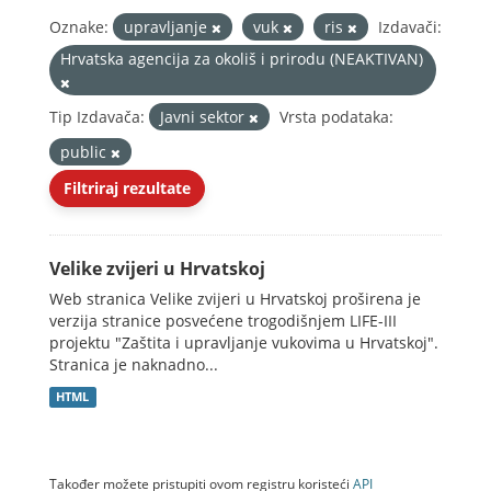
Oznake:
upravljanje
vuk
ris
Izdavači:
Hrvatska agencija za okoliš i prirodu (NEAKTIVAN)
Tip Izdavača:
Javni sektor
Vrsta podataka:
public
Filtriraj rezultate
Velike zvijeri u Hrvatskoj
Web stranica Velike zvijeri u Hrvatskoj proširena je
verzija stranice posvećene trogodišnjem LIFE-III
projektu "Zaštita i upravljanje vukovima u Hrvatskoj".
Stranica je naknadno...
HTML
Također možete pristupiti ovom registru koristeći
API