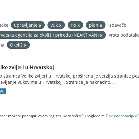
nake:
upravljanje
vuk
ris
plan
Izdavači:
rvatska agencija za okoliš i prirodu (NEAKTIVAN)
Vrsta podataka
ma:
Okoliš
ike zvijeri u Hrvatskoj
 stranica Velike zvijeri u Hrvatskoj proširena je verzija stranice po
avljanje vukovima u Hrvatskoj". Stranica je naknadno...
ML
đer možete pristupiti ovom registru koristeći
API
(pogledajte
Dokumenаtаcijа AP