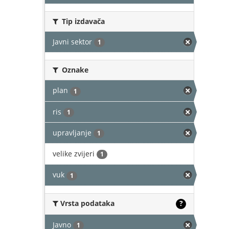
Tip izdavača
Javni sektor
1
Oznake
plan
1
ris
1
upravljanje
1
velike zvijeri
1
vuk
1
Vrsta podataka
?
Javno
1