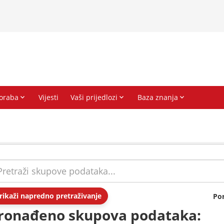
rikaži napredno pretraživanje
Po
ronađeno skupova podataka: