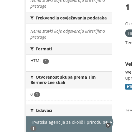
Nema stavki koje odgovaraju kriterijima
1
pretrage
Frekvencija osvježavanja podataka
Oz
Nema stavki koje odgovaraju kriterijima
H
pretrage
Te
Formati
HTML
1
Vel
Web
Otvorenost skupa prema Tim
upr
Berners-Lee skali
HT
0
1
Izdavači
Tako
Hrvatska agencija za okoliš i prirodu (NEAKTIVAN)
1