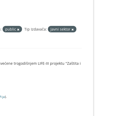
:
public
Tip Izdavača:
Javni sektor
svećene trogodišnjem LIFE-III projektu "Zaštita i
I-jа
).