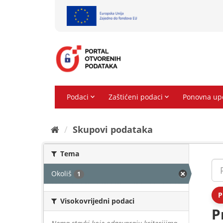
Preskoči
na
sadržaj
Skupovi podаtаkа
Tema
Okoliš
1
P
Visokovrijedni podaci
P