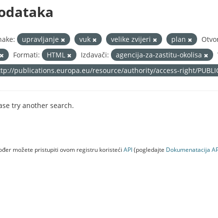
odataka
nake:
upravljanje
vuk
velike zvijeri
plan
Otvo
Formati:
HTML
Izdavači:
agencija-za-zastitu-okolisa
ttp://publications.europa.eu/resource/authority/access-right/PUBL
ase try another search.
đer možete pristupiti ovom registru koristeći
API
(pogledajte
Dokumenаtаcijа AP