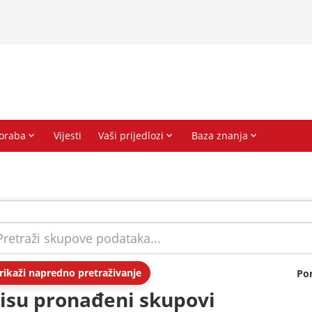
rikaži napredno pretraživanje
Po
isu pronađeni skupovi