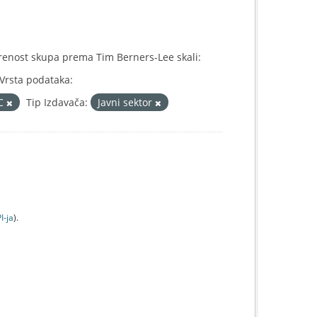
renost skupa prema Tim Berners-Lee skali:
Vrsta podataka:
IC
Tip Izdavača:
Javni sektor
I-jа
).