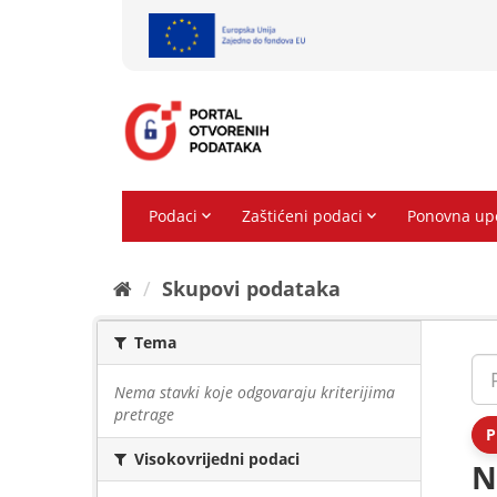
Preskoči
na
sadržaj
Skupovi podаtаkа
Tema
Nema stavki koje odgovaraju kriterijima
pretrage
P
Visokovrijedni podaci
N