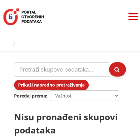
Preskoči
na
sadržaj
Skupovi podаtаkа
Prikaži napredno pretraživanje
Poredaj prema
Nisu pronađeni skupovi
podataka