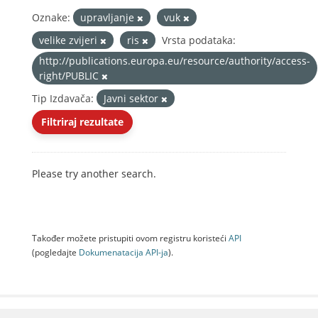
Oznake:
upravljanje
vuk
velike zvijeri
ris
Vrsta podataka:
http://publications.europa.eu/resource/authority/access-
right/PUBLIC
Tip Izdavača:
Javni sektor
Filtriraj rezultate
Please try another search.
Također možete pristupiti ovom registru koristeći
API
(pogledajte
Dokumenаtаcijа API-jа
).