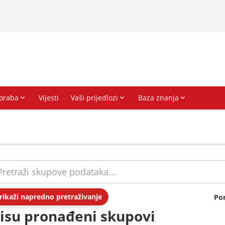
rikaži napredno pretraživanje
Po
isu pronađeni skupovi