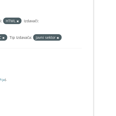
i:
HTML
Izdavači:
IC
Tip Izdavača:
Javni sektor
I-jа
).