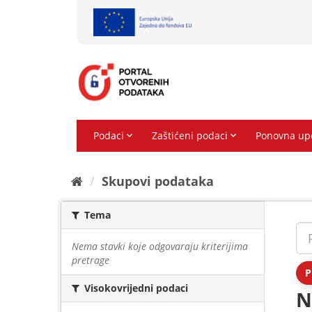
Preskoči
na
sadržaj
Skupovi podаtаkа
Tema
Nema stavki koje odgovaraju kriterijima
pretrage
P
Visokovrijedni podaci
N