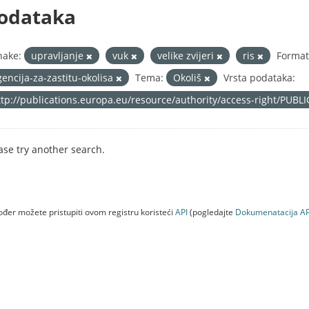
odataka
nake:
upravljanje
vuk
velike zvijeri
ris
Format
gencija-za-zastitu-okolisa
Tema:
Okoliš
Vrsta podataka:
ttp://publications.europa.eu/resource/authority/access-right/PUBL
ase try another search.
đer možete pristupiti ovom registru koristeći
API
(pogledajte
Dokumenаtаcijа AP