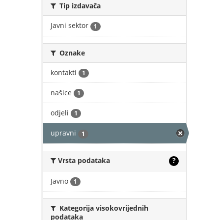
Tip izdavača
Javni sektor
1
Oznake
kontakti
1
našice
1
odjeli
1
upravni
1
Vrsta podataka
?
Javno
1
Kategorija visokovrijednih
podataka