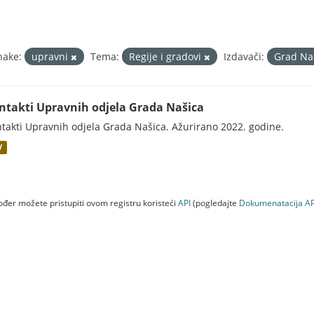
nake:
upravni
Tema:
Regije i gradovi
Izdavači:
Grad Na
ntakti Upravnih odjela Grada Našica
takti Upravnih odjela Grada Našica. Ažurirano 2022. godine.
V
đer možete pristupiti ovom registru koristeći
API
(pogledajte
Dokumenаtаcijа AP