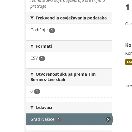
Nema stavki koje odgovaraju kriterijima
1
pretrage
Frekvencija osvježavanja podataka
Oz
Godišnje
1
Ko
Formati
Kon
CSV
1
CS
Otvorenost skupa prema Tim
Berners-Lee skali
Tako
0
1
Izdavači
Grad Našice
1