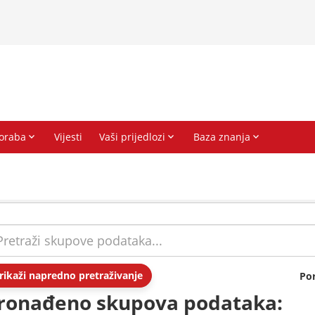
rikaži napredno pretraživanje
Po
ronađeno skupova podataka: