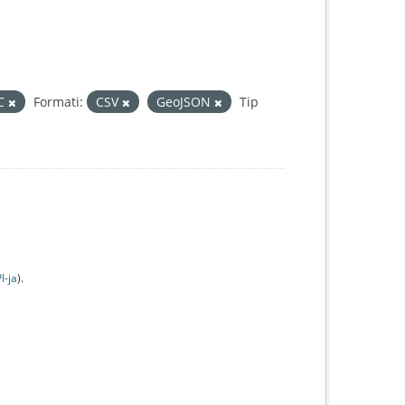
IC
Formati:
CSV
GeoJSON
Tip
I-jа
).