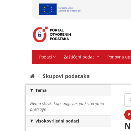
Preskoči
na
sadržaj
Skupovi podаtаkа
Tema
Nema stavki koje odgovaraju kriterijima
pretrage
P
Visokovrijedni podaci
N