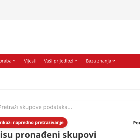
rikaži napredno pretraživanje
Po
isu pronađeni skupovi