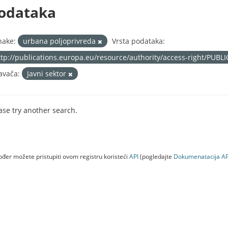
odataka
nake:
urbana poljoprivreda
Vrsta podataka:
ttp://publications.europa.eu/resource/authority/access-right/PUBL
avača:
Javni sektor
ase try another search.
đer možete pristupiti ovom registru koristeći
API
(pogledajte
Dokumenаtаcijа AP