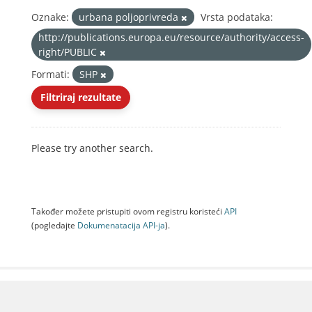
Oznake:
urbana poljoprivreda
Vrsta podataka:
http://publications.europa.eu/resource/authority/access-
right/PUBLIC
Formati:
SHP
Filtriraj rezultate
Please try another search.
Također možete pristupiti ovom registru koristeći
API
(pogledajte
Dokumenаtаcijа API-jа
).