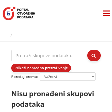
Preskoči
na
sadržaj
Skupovi podаtаkа
Prikaži napredno pretraživanje
Poredaj prema
Nisu pronađeni skupovi
podataka