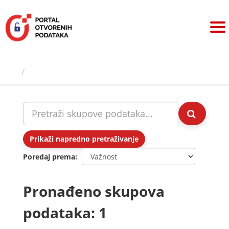
Preskoči
na
sadržaj
Skupovi podаtаkа
Prikaži napredno pretraživanje
Poredaj prema
Pronađeno skupova
podataka: 1