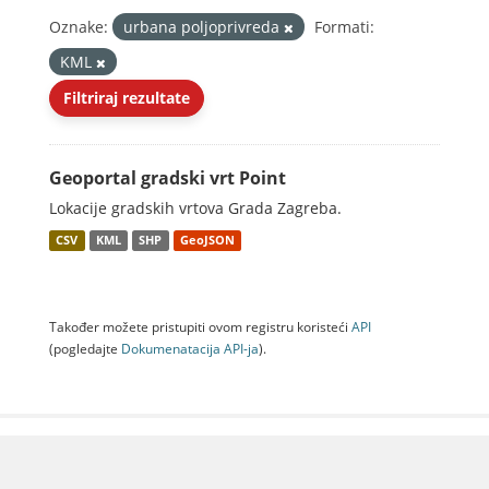
Oznake:
urbana poljoprivreda
Formati:
KML
Filtriraj rezultate
Geoportal gradski vrt Point
Lokacije gradskih vrtova Grada Zagreba.
CSV
KML
SHP
GeoJSON
Također možete pristupiti ovom registru koristeći
API
(pogledajte
Dokumenаtаcijа API-jа
).