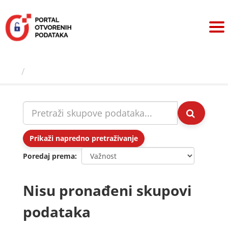
Preskoči
na
sadržaj
Skupovi podаtаkа
Prikaži napredno pretraživanje
Poredaj prema
Nisu pronađeni skupovi
podataka