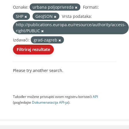
Oznake:
urbana poljoprivreda
Formati:
SHP
GeoJSON
Vrsta podataka:
http://publications.europa.eu/resource/authority/access-
right/PUBLIC
Izdavači:
grad-zagreb
Filtriraj rezultate
Please try another search.
Također možete pristupiti ovom registru koristeći
API
(pogledajte
Dokumenаtаcijа API-jа
).